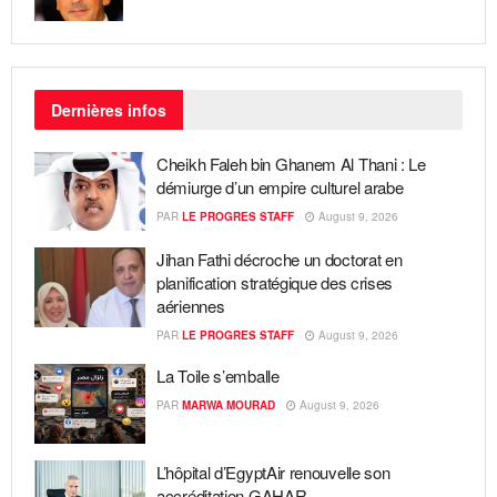
Dernières infos
Cheikh Faleh bin Ghanem Al Thani : Le
démiurge d’un empire culturel arabe
PAR
LE PROGRES STAFF
August 9, 2026
Jihan Fathi décroche un doctorat en
planification stratégique des crises
aériennes
PAR
LE PROGRES STAFF
August 9, 2026
La Toile s’emballe
PAR
MARWA MOURAD
August 9, 2026
L’hôpital d’EgyptAir renouvelle son
accréditation GAHAR