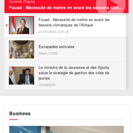
Currently Playing
Fouad : Nécessité de mettre en avant les besoins climatiques de l’Afrique
Fouad : Nécessité de mettre en avant les
besoins climatiques de l’Afrique
24 HEURES SUR 24
Escapades estivales
SANS TITRE
Le ministre de la Jeunesse et des Sports
salue la stratégie de gestion des cités de
jeunes
JEUNESSE
Présidentielle française: Zemmour passe sous
les 10 %, une première depuis octobre
ANALYSES
Business
L’ambassadeur de France au Caire célèbre la
Journée de la femme à l’Institut français
d’Egypte (VIDEO)