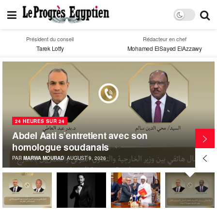
Président du conseil
Rédacteur en chef
Tarek Lotfy
Mohamed ElSayed ElAzzawy
24 HEURES SUR 24
Abdel Aati s’entretient avec son
homologue soudanais
PAR
MARWA MOURAD
AUGUST 9, 2026