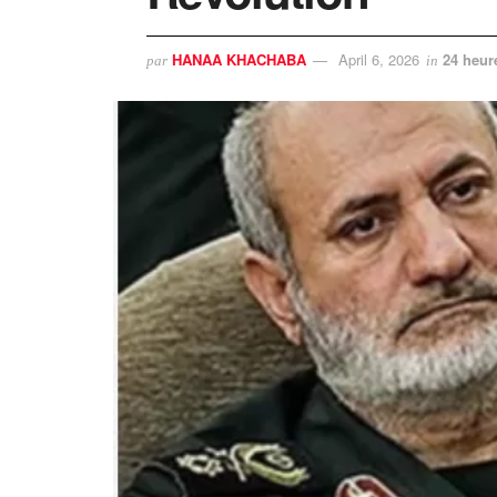
HANAA KHACHABA
April 6, 2026
24 heur
par
in