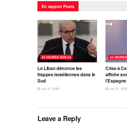
En rapport
Posts
24 HEURES SUR 24
24 HEURES
Le Liban dénonce les
Crise à Ce
frappes israéliennes dans le
affiche so
Sud
l’Espagne
July 31, 2026
July 31, 202
Leave a Reply