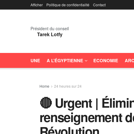
Afficher
Politique de confidentialité
Contact
Président du conseil
Tarek Lotfy
UNE
A L’ÉGYPTIENNE
ECONOMIE
ARC
Home
24 heures sur 24
🔴 Urgent | Élimi
renseignement de
Révolution