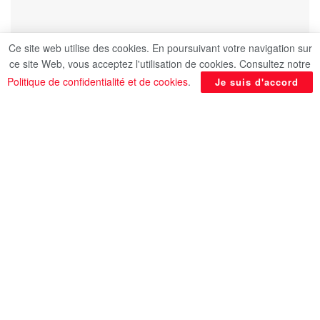
Ce site web utilise des cookies. En poursuivant votre navigation sur
ce site Web, vous acceptez l'utilisation de cookies. Consultez notre
Politique de confidentialité et de cookies
.
Je suis d'accord
Sous le haut patronage du président Abdel-
Fattah Al-Sissi : Le ministre Achraf Sobhi
participe à une session de dialogue au Sénat
égyptien avec les bénéficiaires de la Bourse
Nasser pour le leadership international
Par Osama Saqr