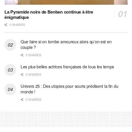
La Pyramide noire de Benben continue à être
énigmatique
0 SHARES
Que faire si on tombe amoureux alors qu’on est en
couple ?
0 SHARES
Les plus belles actrices françaises de tous les temps
0 SHARES
Univers 25 : Des utopies pour souris prédisent la fin du
monde !
0 SHARES