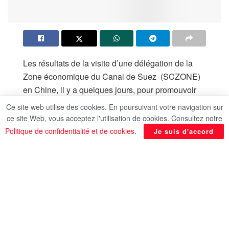
Les résultats de la visite d’une délégation de la
Zone économique du Canal de Suez (SCZONE)
en Chine, il y a quelques jours, pour promouvoir
les opportunités d’investissement en Egypte,
Ce site web utilise des cookies. En poursuivant votre navigation sur
comme un modèle démontrant le succès de
ce site Web, vous acceptez l'utilisation de cookies. Consultez notre
l’approche égyptienne pour lancer des missions
Politique de confidentialité et de cookies
.
Je suis d'accord
de porte-à-porte autour du monde.
Les activités de la plupart des nouveaux accords
d’investissement signés avec la partie chinoise se
sont concentrées sur les industries futures, telles
que la production de l’hydrogène vert, qui
représente l’épine dorsale des industries des