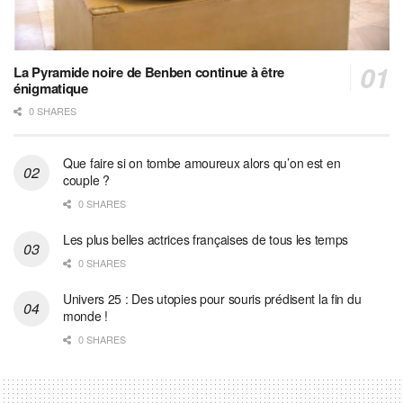
La Pyramide noire de Benben continue à être
énigmatique
0 SHARES
Que faire si on tombe amoureux alors qu’on est en
couple ?
0 SHARES
Les plus belles actrices françaises de tous les temps
0 SHARES
Univers 25 : Des utopies pour souris prédisent la fin du
monde !
0 SHARES