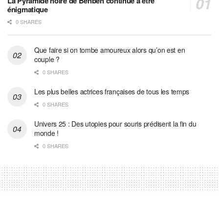
La Pyramide noire de Benben continue à être
énigmatique
0 SHARES
Que faire si on tombe amoureux alors qu’on est en
couple ?
0 SHARES
Les plus belles actrices françaises de tous les temps
0 SHARES
Univers 25 : Des utopies pour souris prédisent la fin du
monde !
0 SHARES