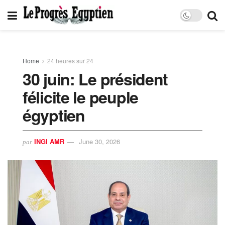
Home
24 heures sur 24
30 juin: Le président
félicite le peuple
égyptien
INGI AMR
June 30, 2026
par