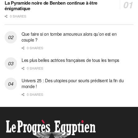
La Pyramide noire de Benben continue à être
énigmatique
0 SHARES
Que faire si on tombe amoureux alors qu’on est en
couple ?
0 SHARES
Les plus belles actrices françaises de tous les temps
0 SHARES
Univers 25 : Des utopies pour souris prédisent la fin du
monde !
0 SHARES