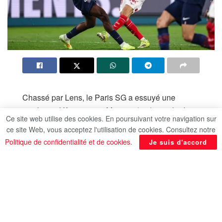
Chassé par Lens, le Paris SG a essuyé une
cinglante défaite contre Monaco (3-1), vendredi au
Ce site web utilise des cookies. En poursuivant votre navigation sur
Parc des Princes pour la 25e journée de Ligue 1,
ce site Web, vous acceptez l'utilisation de cookies. Consultez notre
entretenant ses doutes avant le choc contre
Politique de confidentialité et de cookies
.
Je suis d'accord
Chelsea mercredi en huitièmes aller de Ligue des
champions, selon l’AFP.
Lens a une occasion idéale de revenir à un point
du leader dimanche en recevant la lanterne rouge
Metz (15h).