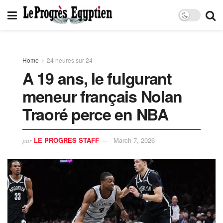
Home
24 heures sur 24
A 19 ans, le fulgurant
meneur français Nolan
Traoré perce en NBA
LE PROGRES STAFF
March 7, 2026
par