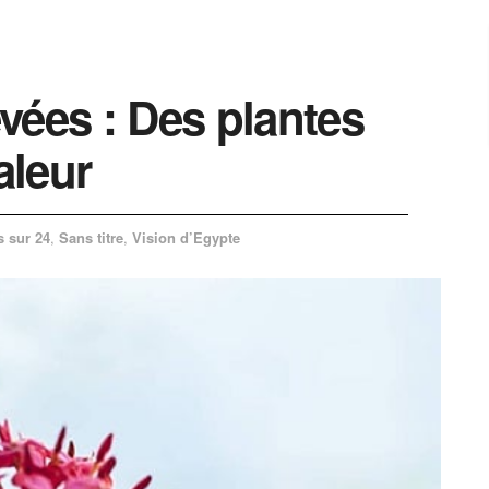
vées : Des plantes
aleur
s sur 24
,
Sans titre
,
Vision d’Egypte