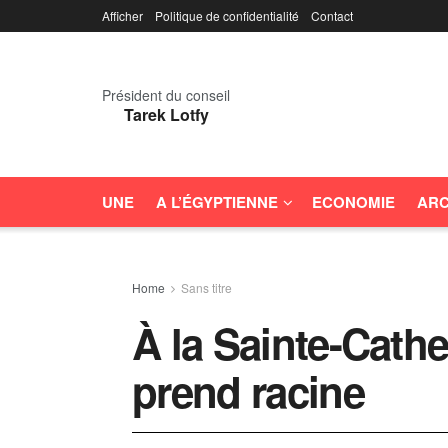
Afficher
Politique de confidentialité
Contact
Président du conseil
Tarek Lotfy
UNE
A L’ÉGYPTIENNE
ECONOMIE
ARC
Home
Sans titre
À la Sainte-Cathe
prend racine