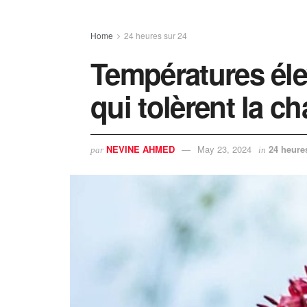
Home
24 heures sur 24
Températures éle
qui tolèrent la ch
NEVINE AHMED
May 23, 2024
24 heure
par
in