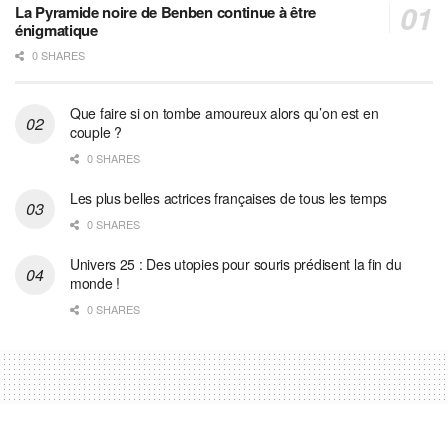
La Pyramide noire de Benben continue à être
énigmatique
0 SHARES
Que faire si on tombe amoureux alors qu’on est en
couple ?
0 SHARES
Les plus belles actrices françaises de tous les temps
0 SHARES
Univers 25 : Des utopies pour souris prédisent la fin du
monde !
0 SHARES