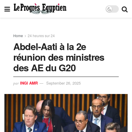
Home
24 heures sur 24
Abdel-Aati à la 2e
réunion des ministres
des AE du G20
INGI AMR
September 26, 2025
par