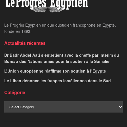
Home
24 heures sur 24
Le ministre des AE
s’entretient par
téléphone avec son
homologue britannique
MARWA MOURAD
June 20, 2025
par