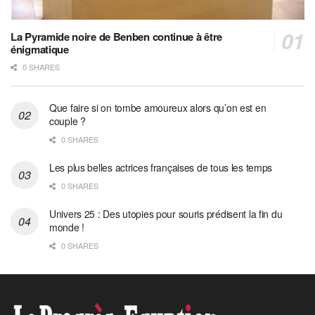
La Pyramide noire de Benben continue à être
énigmatique
0 SHARES
Que faire si on tombe amoureux alors qu’on est en
couple ?
0 SHARES
Les plus belles actrices françaises de tous les temps
0 SHARES
Univers 25 : Des utopies pour souris prédisent la fin du
monde !
0 SHARES