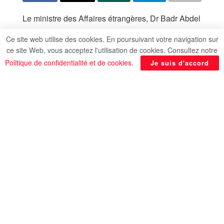
Le ministre des Affaires étrangères, Dr Badr Abdel
Aati, s’est entretenu aujourd’hui vendredi à
Ce site web utilise des cookies. En poursuivant votre navigation sur
Bagdad, avec M. Mikhaïl Bogdanov, vice-ministre
ce site Web, vous acceptez l'utilisation de cookies. Consultez notre
des Affaires étrangères de la Fédération de
Politique de confidentialité et de cookies
.
Je suis d'accord
Russie et représentant spécial du président russe
au Moyen-Orient et dans les pays africains.
La réunion a porté sur les relations bilatérales
entre l’Egypte et la Russie, leur croissance rapide
dans divers domaines et l’engagement commun à
faire progresser davantage les relations bilatérales
conformément aux directives des dirigeants des
deux pays. Dr Abdel Aati a salué la coopération
bilatérale sur le projet de la centrale nucléaire de
Dabaa, le projet de la zone industrielle russe dans
la Zone économique du Canal de Suez (SCZone)
et la coopération conjointe dans le secteur du