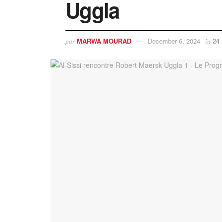
Uggla
MARWA MOURAD
December 6, 2024
24
par
in