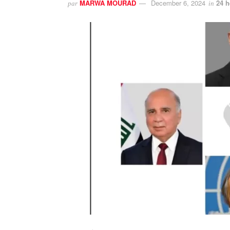
MARWA MOURAD
December 6, 2024
24 h
par
in