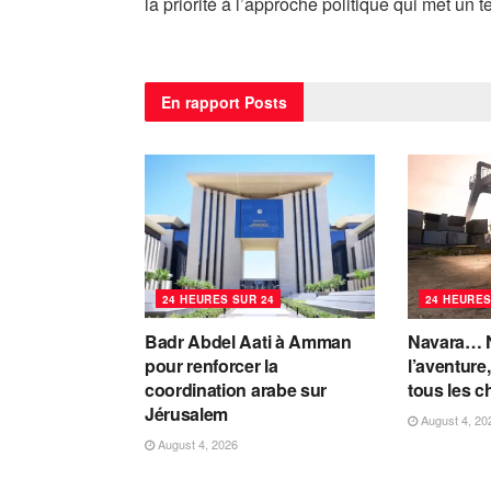
la priorité à l’approche politique qui met un t
En rapport
Posts
24 HEURES SUR 24
24 HEURES
Badr Abdel Aati à Amman
Navara… 
pour renforcer la
l’aventure,
coordination arabe sur
tous les 
Jérusalem
August 4, 20
August 4, 2026