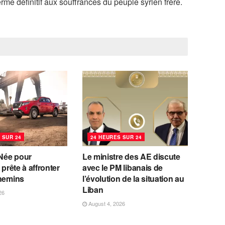
erme définitif aux souffrances du peuple syrien frère.
 SUR 24
24 HEURES SUR 24
Née pour
Le ministre des AE discute
 prête à affronter
avec le PM libanais de
chemins
l’évolution de la situation au
Liban
26
August 4, 2026