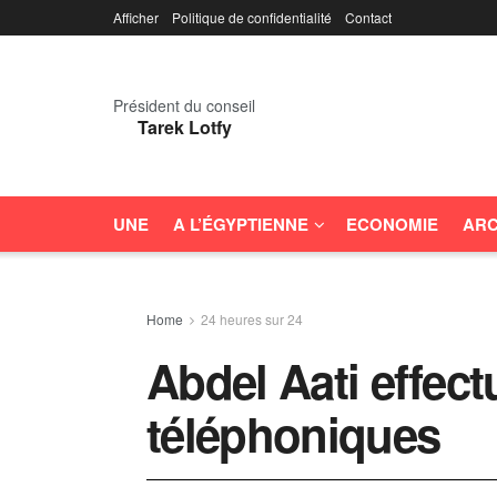
Afficher
Politique de confidentialité
Contact
Président du conseil
Tarek Lotfy
UNE
A L’ÉGYPTIENNE
ECONOMIE
ARC
Home
24 heures sur 24
Abdel Aati effect
téléphoniques