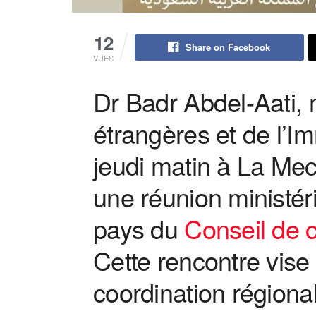
12
Share on Facebook
VUES
Dr Badr Abdel-Aati, 
étrangères et de l’Im
jeudi matin à La Mec
une réunion ministéri
pays du
Conseil de 
Cette rencontre vise 
coordination régiona