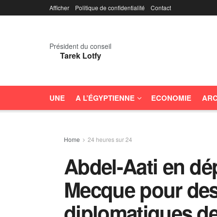
Afficher
Politique de confidentialité
Contact
Président du conseil
Tarek Lotfy
UNE
A L’ÉGYPTIENNE
ECONOMIE
ARC
Home
24 heures sur 24
Abdel-Aati en dé
Mecque pour des
diplomatiques de