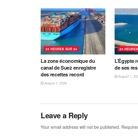
24 HEURES SUR 24
24 HEURES
La zone économique du
L’Égypte r
canal de Suez enregistre
de ses re
des recettes record
August 1, 20
August 1, 2026
Leave a Reply
Your email address will not be published.
Require