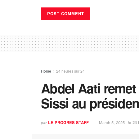
Home
24 heures sur 24
Abdel Aati remet
Sissi au préside
LE PROGRES STAFF
March 5, 2025
24 
par
in