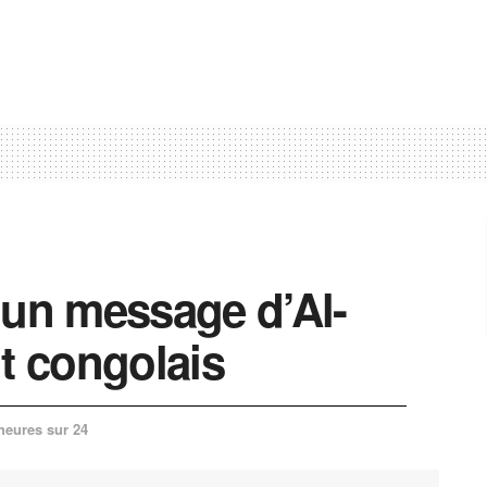
 un message d’Al-
nt congolais
heures sur 24