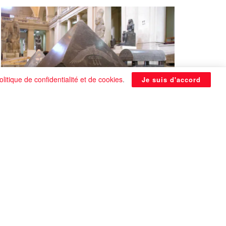
olitique de confidentialité et de cookies
.
Je suis d'accord
La Pyramide noire de Benben
continue à être énigmatique
0 SHARES
Que faire si on tombe amoureux alors qu’on
est en couple ?
0 SHARES