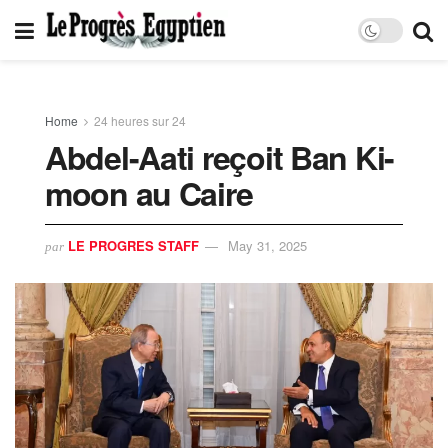
Home
24 heures sur 24
Abdel-Aati reçoit Ban Ki-
moon au Caire
LE PROGRES STAFF
May 31, 2025
par