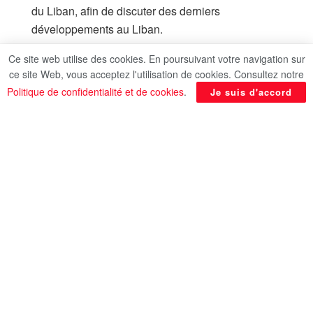
du Liban, afin de discuter des derniers
développements au Liban.
L’ambassadeur Tamim Khallaf, porte-parole officiel
Ce site web utilise des cookies. En poursuivant votre navigation sur
ce site Web, vous acceptez l'utilisation de cookies. Consultez notre
du ministère des Affaires étrangères, a déclaré
Politique de confidentialité et de cookies
.
Je suis d'accord
que le ministre Abdel-Aati avait réitéré, lors de cet
entretien, la pleine solidarité de l’Égypte avec le
Liban face aux défis délicats qu’il traverse
actuellement. Il a souligné la position de l’Égypte,
qui exige le retrait complet d’Israël de tout le
territoire libanais, et a affirmé que toute atteinte à
la souveraineté, à l’unité et à l’intégrité territoriale
du Liban constitue une violation flagrante du droit
international et de la résolution 1701 du Conseil
de sécurité des Nations unies.
Le porte-parole officiel a ajouté que le ministre
Abdel-Aati avait insisté sur l’importance de