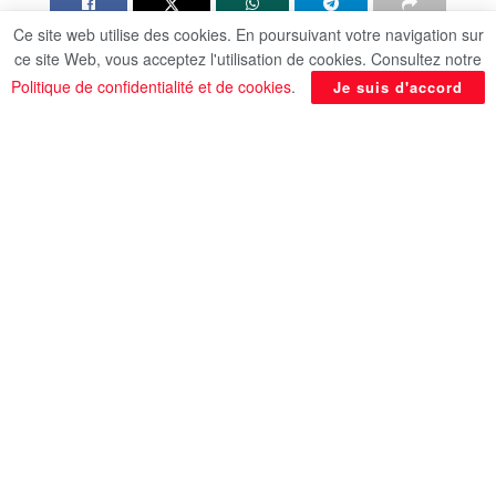
Ce site web utilise des cookies. En poursuivant votre navigation sur
L’armée libanaise va entamer l’application de son
ce site Web, vous acceptez l'utilisation de cookies. Consultez notre
plan pour désarmer le Hezbollah, a indiqué le
Politique de confidentialité et de cookies
.
Je suis d'accord
ministre de l’Information, Paul Morcos, à l’issue
d’une réunion vendredi du gouvernement
consacrée à cette épineuse question qui divise le
pays, selon l’AFP.
En août, sous la forte pression des Etats-Unis et la
crainte d’une intensification des bombardements
israéliens au Liban, le gouvernement de Nawaf
Salam a ordonné à l’armée d’élaborer un plan
visant à désarmer le mouvement chiite pro-iranien
d’ici la fin de l’année.
En rapport
Posts