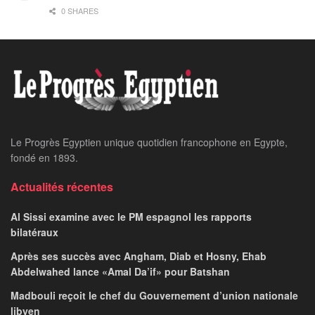
0 SHARES
Home
24 heures sur 24
Booster les relations
avec l’Arabie Saoudite
INGI AMR
April 29, 2025
par