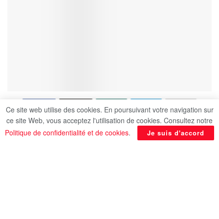
Ce site web utilise des cookies. En poursuivant votre navigation sur
ce site Web, vous acceptez l'utilisation de cookies. Consultez notre
Politique de confidentialité et de cookies
.
Je suis d'accord
A l’occasion du 72ème
anniversaire de la Révolution
du 23 juillet, le Président
Abdel Fattah Al-Sissi a