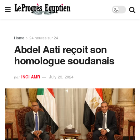
Home
24 heures sur 24
Abdel Aati reçoit son
homologue soudanais
INGI AMR
July 23, 2024
par