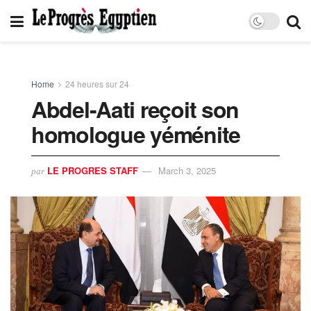
Home
24 heures sur 24
Abdel-Aati reçoit son
homologue yéménite
LE PROGRES STAFF
March 3, 2025
par