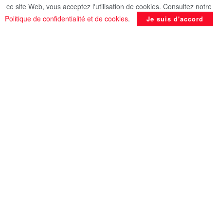
islamique (OCI), tenu à Istanbul.
ce site Web, vous acceptez l'utilisation de cookies. Consultez notre
Politique de confidentialité et de cookies
.
Je suis d'accord
Les ministres des Affaires étrangères arabes ont
examiné plusieurs dossiers régionaux majeurs, au
premier rang desquels l’escalade militaire entre
Israël et l’Iran, ainsi que ses répercussions sur la
sécurité et la stabilité du Moyen-Orient.
Les discussions ont également porté sur la
poursuite de l’agression israélienne contre la
bande de Gaza, dénoncée comme acte brutal et
disproportionné par plusieurs participants.
En rapport
Posts