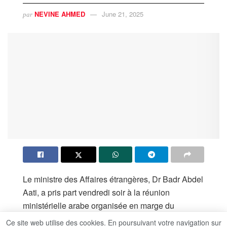
NEVINE AHMED
June 21, 2025
par
Le ministre des Affaires étrangères, Dr Badr Abdel
Aati, a pris part vendredi soir à la réunion
ministérielle arabe organisée en marge du
Sommet de l’Organisation de la Coopération
Ce site web utilise des cookies. En poursuivant votre navigation sur