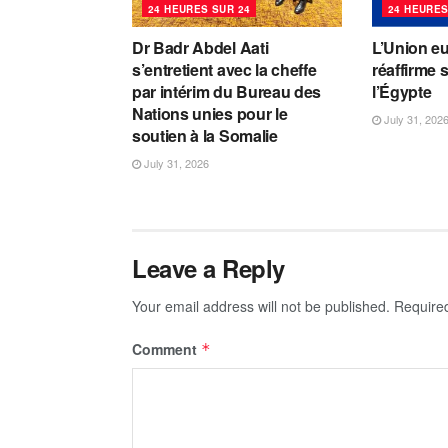
24 HEURES SUR 24
24 HEURES
Dr Badr Abdel Aati
L’Union e
s’entretient avec la cheffe
réaffirme 
par intérim du Bureau des
l’Égypte
Nations unies pour le
July 31, 202
soutien à la Somalie
July 31, 2026
Leave a Reply
Your email address will not be published.
Require
Comment
*