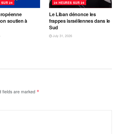
 SUR 24
24 HEURES SUR 24
uropéenne
Le Liban dénonce les
son soutien à
frappes israéliennes dans le
Sud
6
July 31, 2026
d fields are marked
*