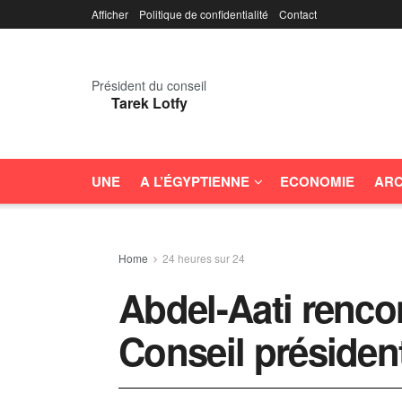
Afficher
Politique de confidentialité
Contact
Président du conseil
Tarek Lotfy
UNE
A L’ÉGYPTIENNE
ECONOMIE
ARC
Home
24 heures sur 24
Abdel-Aati rencon
Conseil présiden