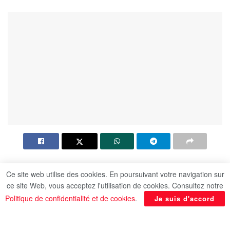
Le 24 septembre, à l’occasion de la 79ème
Ce site web utilise des cookies. En poursuivant votre navigation sur
ce site Web, vous acceptez l'utilisation de cookies. Consultez notre
Assemblée générale des Nations Unies à New
Politique de confidentialité et de cookies
.
Je suis d'accord
York, le ministre égyptien des Affaires étrangères
et de l’Immigration a tenu une réunion avec son
homologue polonais, Radosław Sikorski. Cette