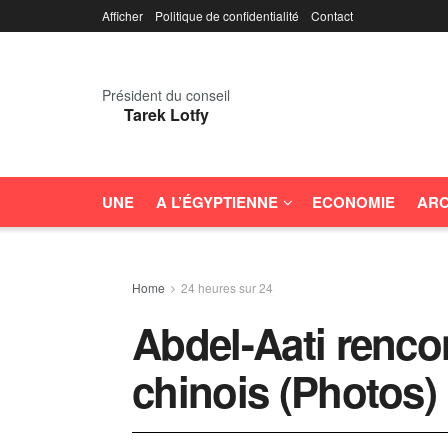
Afficher
Politique de confidentialité
Contact
Président du conseil
Tarek Lotfy
UNE
A L’ÉGYPTIENNE
ECONOMIE
ARC
Home
24 heures sur 24
Abdel-Aati renc
chinois (Photos)