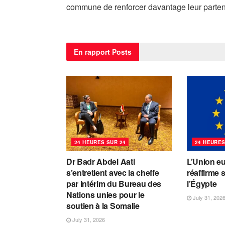
commune de renforcer davantage leur parten
En rapport
Posts
24 HEURES SUR 24
24 HEURES
Dr Badr Abdel Aati
L’Union e
s’entretient avec la cheffe
réaffirme 
par intérim du Bureau des
l’Égypte
Nations unies pour le
July 31, 202
soutien à la Somalie
July 31, 2026