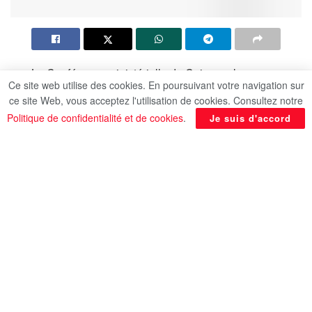
La Conférence ministérielle du Caire sur le
Ce site web utilise des cookies. En poursuivant votre navigation sur
renforcement de la réponse humanitaire à Gaza,
ce site Web, vous acceptez l'utilisation de cookies. Consultez notre
intitulée “Un an après la catastrophe humanitaire à
Politique de confidentialité et de cookies
.
Je suis d'accord
Gaza : Besoins urgents et solutions durables”, se
tient sous le patronage du président Abdel Fattah
Al-Sissi.
La vice-secrétaire général des Nations unies, ainsi
que des ministres et des représentants de nombre
de pays, d’organisations internationales et
d’organes compétents des Nations unies
participent à la conférence.
La conférence ministérielle s’inscrit dans le cadre