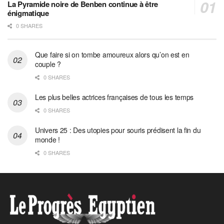
La Pyramide noire de Benben continue à être
énigmatique
0 SHARES
Que faire si on tombe amoureux alors qu’on est en
couple ?
0 SHARES
Les plus belles actrices françaises de tous les temps
0 SHARES
Univers 25 : Des utopies pour souris prédisent la fin du
monde !
0 SHARES