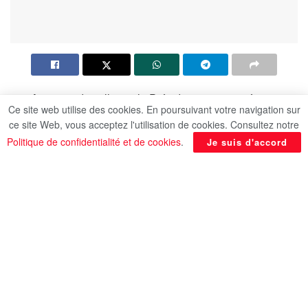
Au terme du colloque le Président a prononcé un
Ce site web utilise des cookies. En poursuivant votre navigation sur
discours où il a fait l’éloge des sacrifices
ce site Web, vous acceptez l'utilisation de cookies. Consultez notre
présentés par les martyrs en faveur de la
Politique de confidentialité et de cookies
.
Je suis d'accord
protection de la patrie.
« Cette année la journée du martyr coïncide avec
la victoire du 10 Ramadan où l’Egypte s’était
engagée dans la plus noble de ses batailles.
Bataille qui a ouvert la voie à la dignité grâce à
l’unité d’un peuple et la robustesse d’une armée
qui étaient déterminés à réaliser la victoire », a
précisé le président dans son discours.