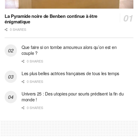
La Pyramide noire de Benben continue à être
énigmatique
0 SHARES
Que faire si on tombe amoureux alors qu’on est en
couple ?
0 SHARES
Les plus belles actrices françaises de tous les temps
0 SHARES
Univers 25 : Des utopies pour souris prédisent la fin du
monde !
0 SHARES