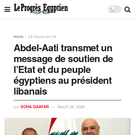
Home
24 heures sur 24
Abdel-Aati transmet un
message de soutien de
l’Etat et du peuple
égyptiens au président
libanais
SOHA GAAFAR
March 26, 2026
par