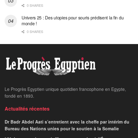
0 SHARES
Univers 25 : Des utopies pour souris prédisent la fin du
monde !
0 SHARES
Home
Articles
Alfredo Harp Helú:
L’Aigle du Mexique et le
Souffle de l’Arz
LE PROGRES STAFF
May 10, 2026
par