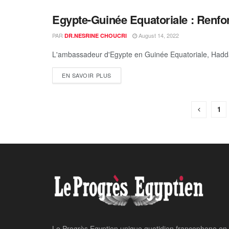
Egypte-Guinée Equatoriale : Renfo
AFRIQUE
PAR
August 14, 2022
DR.NESRINE CHOUCRI
L'ambassadeur d'Egypte en Guinée Equatoriale, Hadda
EN SAVOIR PLUS
1
Le Progrès Egyptien unique quotidien francophone en