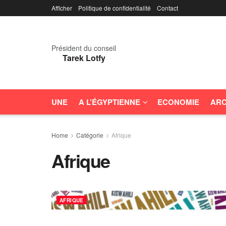
Afficher
Politique de confidentialité
Contact
Président du conseil
Tarek Lotfy
UNE
A L’ÉGYPTIENNE
ECONOMIE
ARC
Home
Catégorie
Afrique
Afrique
AFRIQUE