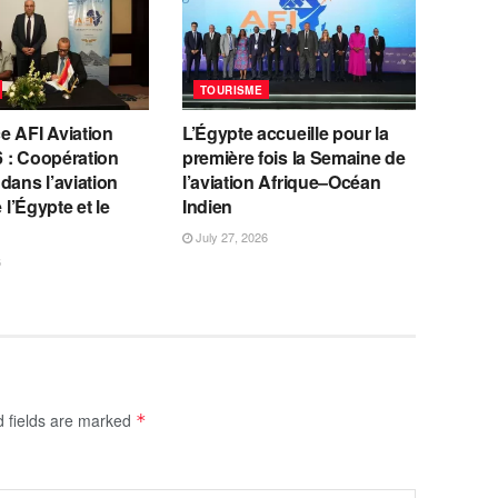
TOURISME
e AFI Aviation
L’Égypte accueille pour la
 : Coopération
première fois la Semaine de
dans l’aviation
l’aviation Afrique–Océan
e l’Égypte et le
Indien
July 27, 2026
6
d fields are marked
*