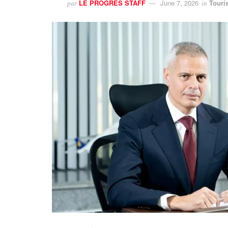
LE PROGRES STAFF
June 7, 2026
Touri
par
in