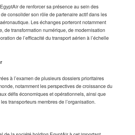
 d’EgyptAir de renforcer sa présence au sein des
 de consolider son rôle de partenaire actif dans les
rie aéronautique. Les échanges porteront notamment
le, de transformation numérique, de modernisation
ration de l’efficacité du transport aérien à l’échelle
r
rées à l’examen de plusieurs dossiers prioritaires
 monde, notamment les perspectives de croissance du
e aux défis économiques et opérationnels, ainsi que
 les transporteurs membres de l’organisation.
al de la société holding EgyptAir à cet important