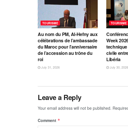
TOURISME
TOURISME
Au nom du PM, Al-Hefny aux
Conférenc
célébrations de l’ambassade
Week 2026
du Maroc pour l’anniversaire
technique 
de l’accession au trône du
civile entr
roi
Libéria
July 31, 2026
July 30, 202
Leave a Reply
Your email address will not be published.
Require
Comment
*