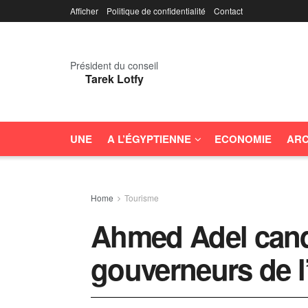
Afficher
Politique de confidentialité
Contact
Président du conseil
Tarek Lotfy
UNE
A L’ÉGYPTIENNE
ECONOMIE
ARC
Home
Tourisme
Ahmed Adel cand
gouverneurs de l