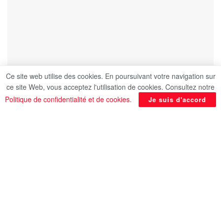
Ce site web utilise des cookies. En poursuivant votre navigation sur
ce site Web, vous acceptez l'utilisation de cookies. Consultez notre
Politique de confidentialité et de cookies
.
Je suis d'accord
Le Dr Badr Abdel-Aati, ministre égyptien des
Affaires étrangères et de l’Immigration, a reçu ce
mardi 8 juillet un appel téléphonique de son
homologue vénézuélien, M. Yván Gil Pinto,
ministre des Affaires étrangères du Venezuela.
Cette conversation intervient dans le cadre des
célébrations marquant le 75e anniversaire de