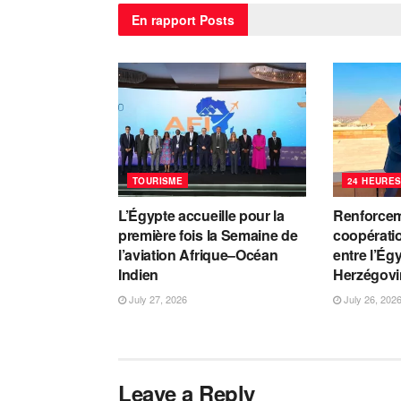
En rapport
Posts
TOURISME
24 HEURES
L’Égypte accueille pour la
Renforcem
première fois la Semaine de
coopératio
l’aviation Afrique–Océan
entre l’Ég
Indien
Herzégovi
July 27, 2026
July 26, 202
Leave a Reply