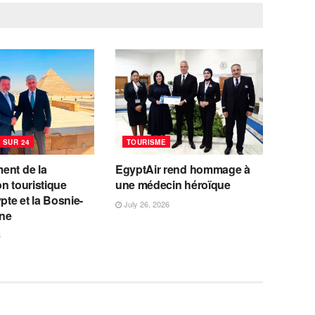
 SUR 24
TOURISME
ent de la
EgyptAir rend hommage à
n touristique
une médecin héroïque
ypte et la Bosnie-
July 26, 2026
ne
6