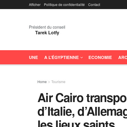
Afficher
Politique de confidentialité
Contact
Président du conseil
Tarek Lotfy
UNE
A L’ÉGYPTIENNE
ECONOMIE
ARC
Home
Tourisme
Air Cairo transpo
d’Italie, d’Allem
les lieux saints