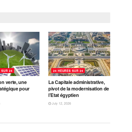
 SUR 24
24 HEURES SUR 24
ion verte, une
La Capitale administrative,
tratégique pour
pivot de la modernisation de
l’Etat égyptien
6
July 12, 2026