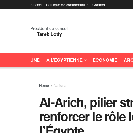
Afficher
Politique de confidentialité
Contact
Président du conseil
Tarek Lotfy
UNE
A L’ÉGYPTIENNE
ECONOMIE
ARC
Home
National
Al-Arich, pilier s
renforcer le rôle 
l’Égypte