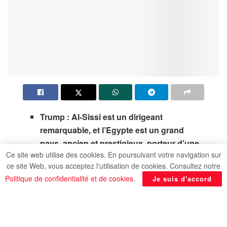
Trump : Al-Sissi est un dirigeant
remarquable, et l’Egypte est un grand
pays, ancien et prestigieux, porteur d’une
Ce site web utilise des cookies. En poursuivant votre navigation sur
civilisation millénaire
ce site Web, vous acceptez l'utilisation de cookies. Consultez notre
Politique de confidentialité et de cookies
.
Je suis d'accord
Le Sommet de Charm Al-Cheikh pour la paix a
commencé maintenant, sous une co-présidence
des présidents Abdel Fattah Al-Sissi et Donald
Trump, et en présence d’un grand nombre de