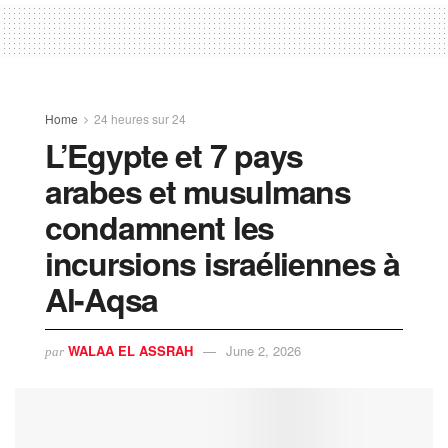
Home
24 heures sur 24
L’Egypte et 7 pays
arabes et musulmans
condamnent les
incursions israéliennes à
Al-Aqsa
WALAA EL ASSRAH
June 2, 2026
par