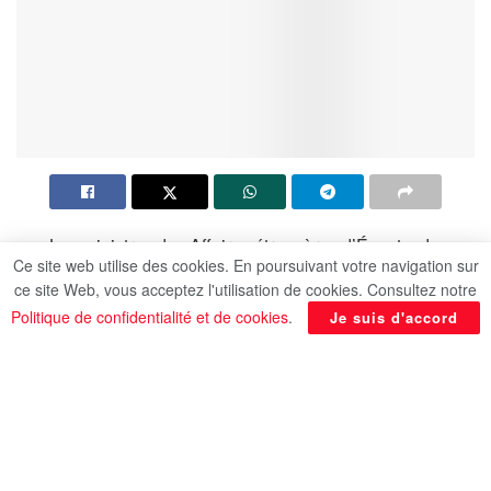
Les ministres des Affaires étrangères d’Égypte, du
Ce site web utilise des cookies. En poursuivant votre navigation sur
Royaume hachémite de Jordanie, des Émirats
ce site Web, vous acceptez l'utilisation de cookies. Consultez notre
arabes unis, de la République d’Indonésie, de la
Politique de confidentialité et de cookies
.
Je suis d'accord
République islamique du Pakistan, de la
République de Turquie, du Royaume d’Arabie
saoudite et de l’État du Qatar condamnent
fermement -dans une déclaration conjointe- la
poursuite des incursions de colons israéliens
extrémistes dans la mosquée Al-Aqsa bénie / Al-