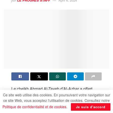
LE PROGRES STAFF
April 6, 2024
par
Le cheikh Ahmad Al-Tayeb d’Al-Azhar a offert
Ce site web utilise des cookies. En poursuivant votre navigation sur
samedi au président Abdel Fattah Al-Sissi une
ce site Web, vous acceptez l'utilisation de cookies. Consultez notre
copie du deuxième numéro du magazine Al-Azhar,
Politique de confidentialité et de cookies
.
Je suis d'accord
étant l’événement scientifique et culturel le plus