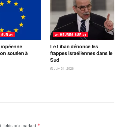
 SUR 24
24 HEURES SUR 24
uropéenne
Le Liban dénonce les
son soutien à
frappes israéliennes dans le
Sud
6
July 31, 2026
d fields are marked
*