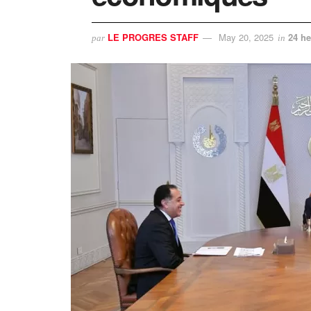
LE PROGRES STAFF
May 20, 2025
24 he
par
in