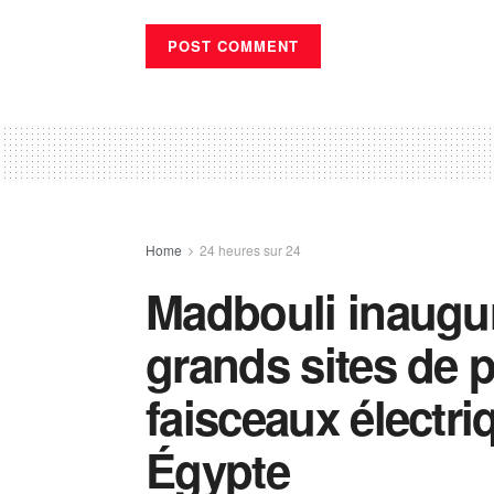
Home
24 heures sur 24
Madbouli inaugur
grands sites de 
faisceaux électr
Égypte