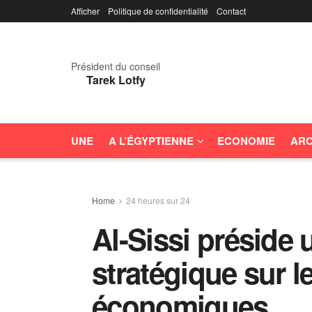
Afficher
Politique de confidentialité
Contact
Président du conseil
Tarek Lotfy
UNE
A L’ÉGYPTIENNE
ECONOMIE
ARC
Home
24 heures sur 24
Al-Sissi préside
stratégique sur 
économiques