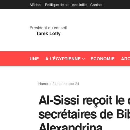
Afficher
Politique de confidentialité
Contact
Président du conseil
Tarek Lotfy
UNE
A L’ÉGYPTIENNE
ECONOMIE
ARC
Home
24 heures sur 24
Al-Sissi reçoit le
secrétaires de Bi
Alexandrina