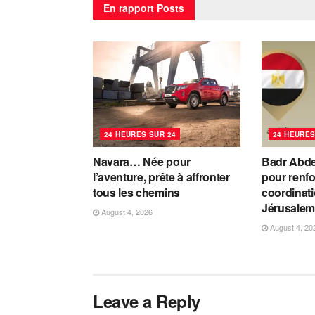
En rapport
Posts
24 HEURES SUR 24
24 HEURES
Navara… Née pour
Badr Abde
l’aventure, prête à affronter
pour renfo
tous les chemins
coordinati
Jérusale
August 4, 2026
August 4, 20
Leave a Reply