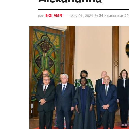
INGI AMR
May 21, 2024
24 heures sur 24
par
in