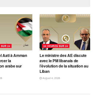
 SUR 24
24 HEURES SUR 24
l Aati à Amman
Le ministre des AE discute
rcer la
avec le PM libanais de
on arabe sur
l’évolution de la situation au
m
Liban
26
August 4, 2026