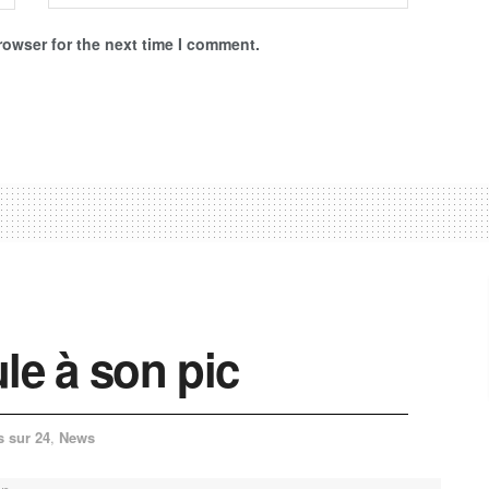
rowser for the next time I comment.
le à son pic
s sur 24
,
News