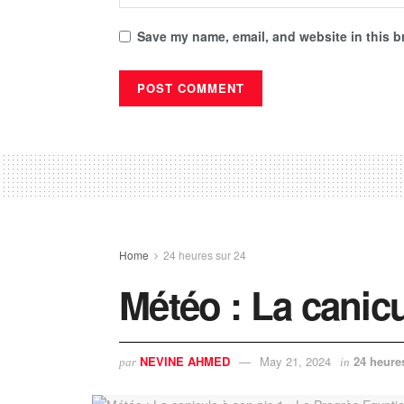
Save my name, email, and website in this b
Home
24 heures sur 24
Météo : La canicu
NEVINE AHMED
May 21, 2024
24 heure
par
in