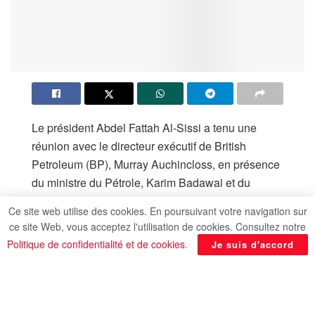
Le président Abdel Fattah Al-Sissi a tenu une
réunion avec le directeur exécutif de British
Petroleum (BP), Murray Auchincloss, en présence
du ministre du Pétrole, Karim Badawai et du
directeur régional de BP pour l’Afrique du Nord et
Ce site web utilise des cookies. En poursuivant votre navigation sur
le Moyen Orient, Nader Zaki, a-t-on appris du
ce site Web, vous acceptez l'utilisation de cookies. Consultez notre
porte-parole de la présidence.
Politique de confidentialité et de cookies
.
Je suis d'accord
Au cours de la réunion, le président a loué les
activités de BP en Egypte dans les domaines du
pétrole et du gaz ainsi que dans la modernisation