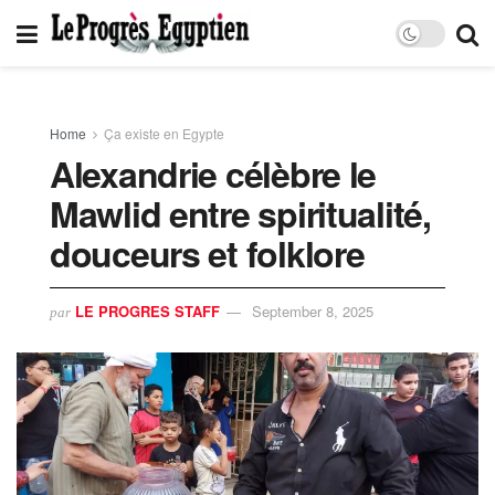
Home
Ça existe en Egypte
Alexandrie célèbre le
Mawlid entre spiritualité,
douceurs et folklore
LE PROGRES STAFF
September 8, 2025
par