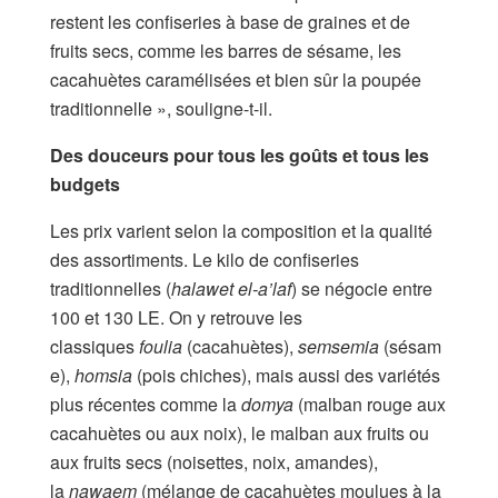
restent les confiseries à base de graines et de
fruits secs, comme les barres de sésame, les
cacahuètes caramélisées et bien sûr la poupée
traditionnelle », souligne-t-il.
Des douceurs pour tous les goûts et tous les
budgets
Les prix varient selon la composition et la qualité
des assortiments. Le kilo de confiseries
traditionnelles (
halawet el-a’laf
) se négocie entre
100 et 130 LE. On y retrouve les
classiques
foulia
(cacahuètes),
semsemia
(sésam
e),
homsia
(pois chiches), mais aussi des variétés
plus récentes comme la
domya
(malban rouge aux
cacahuètes ou aux noix), le malban aux fruits ou
aux fruits secs (noisettes, noix, amandes),
la
nawaem
(mélange de cacahuètes moulues à la