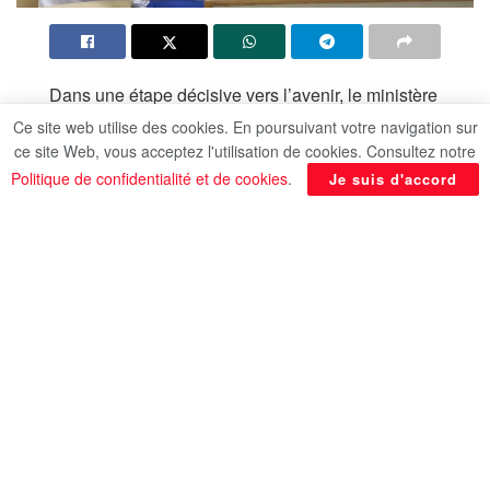
Dans une étape décisive vers l’avenir, le ministère
de l’Education et de l’Enseignement technique a
Ce site web utilise des cookies. En poursuivant votre navigation sur
annoncé que l’intelligence artificielle (IA) sera
ce site Web, vous acceptez l'utilisation de cookies. Consultez notre
introduite dans le cursus scolaire dès la rentrée
Politique de confidentialité et de cookies
.
Je suis d'accord
2025-2026. A partir de cette date, les élèves de
seconde, ainsi que certaines classes du cycle
élémentaire se verront proposer un nouvel
enseignement consacré à l’IA. Cette matière ne
sera pas comptabilisée dans la moyenne
générale, mais elle vise à initier les élèves aux
concepts clés de cette technologie révolutionnaire
qui transforme le monde. Les cours d’informatique
et de technologies de l’information et de la
communication (TIC) resteront obligatoires dans