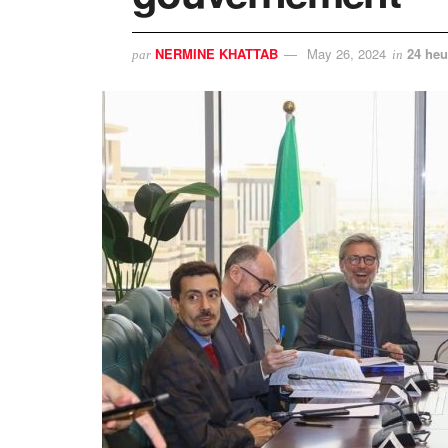
NERMINE KHATTAB
May 26, 2024
24 heu
par
in