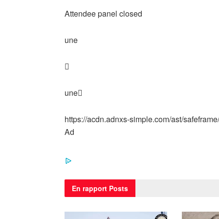
Attendee panel closed
une

une

https://acdn.adnxs-simple.com/ast/safeframe/
Ad
En rapport
Posts