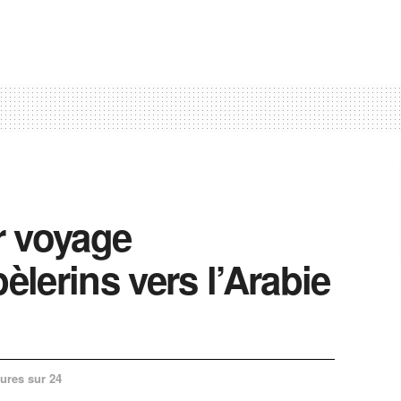
r voyage
èlerins vers l’Arabie
ures sur 24