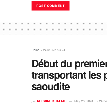
Home
24 heures sur 24
Début du premie
transportant les p
saoudite
NERMINE KHATTAB
May 26, 2024
24 he
par
in