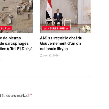
 SUR 24
24 HEURES SUR 24
e de pierres
Al-Sissi reçoit le chef du
 de sarcophages
Gouvernement d’union
tes à Tell El-Deir, à
nationale libyen
July 30, 2026
6
d fields are marked
*