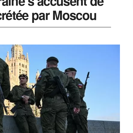
raine s’accusent de
écrétée par Moscou