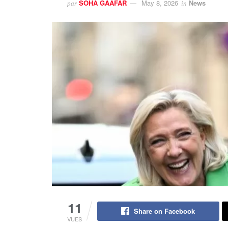
SOHA GAAFAR
May 8, 2026
News
par
in
11
Share on Facebook
VUES