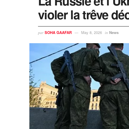
La Russie et l’Uk
violer la trêve d
SOHA GAAFAR
May 8, 2026
News
par
in