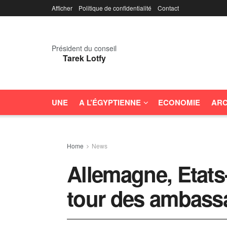
Afficher
Politique de confidentialité
Contact
Président du conseil
Tarek Lotfy
UNE
A L’ÉGYPTIENNE
ECONOMIE
ARC
Home
News
Allemagne, Etats-
tour des ambass