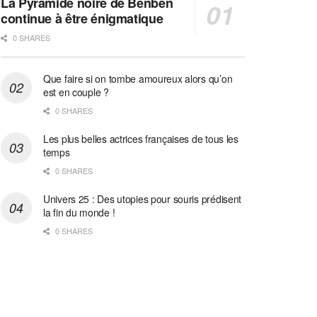
La Pyramide noire de Benben
continue à être énigmatique
0 SHARES
Que faire si on tombe amoureux alors qu’on
est en couple ?
0 SHARES
Les plus belles actrices françaises de tous les
temps
0 SHARES
Univers 25 : Des utopies pour souris prédisent
la fin du monde !
0 SHARES