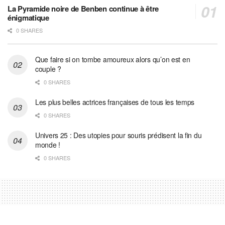
La Pyramide noire de Benben continue à être
énigmatique
0 SHARES
Que faire si on tombe amoureux alors qu’on est en
couple ?
0 SHARES
Les plus belles actrices françaises de tous les temps
0 SHARES
Univers 25 : Des utopies pour souris prédisent la fin du
monde !
0 SHARES