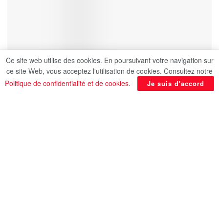
Ce site web utilise des cookies. En poursuivant votre navigation sur
ce site Web, vous acceptez l'utilisation de cookies. Consultez notre
Politique de confidentialité et de cookies
.
Je suis d'accord
La Pologne a célébré hier dimanche le 85ème
anniversaire du déclenchement de la Seconde
guerre mondiale lors d’une cérémonie
commémorative qui s’est tenue à l’aube pour
rappeler les premières attaques de l’Allemagne
nazie, rapporte l’AFP.
La cérémonie s’est tenue, comme de coutume, à
Westerplatte, sur la côte baltique de la Pologne,
où un cuirassé de l’Allemagne nazie avait