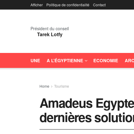
Afficher
Politique de confidentialité
Contact
Président du conseil
Tarek Lotfy
UNE
A L’ÉGYPTIENNE
ECONOMIE
ARC
Home
Tourisme
Amadeus Egypte 
dernières soluti