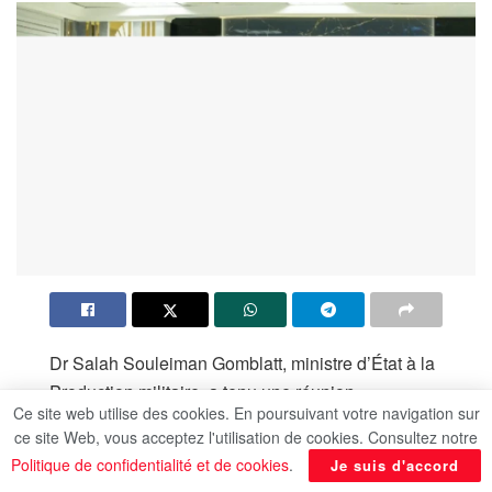
Dr Salah Souleiman Gomblatt, ministre d’État à la
Production militaire, a tenu une réunion
Ce site web utilise des cookies. En poursuivant votre navigation sur
approfondie au siège du ministère, dans la
ce site Web, vous acceptez l'utilisation de cookies. Consultez notre
Nouvelle Capitale administrative, avec les
Politique de confidentialité et de cookies
.
Je suis d'accord
présidents des conseils d’administration des