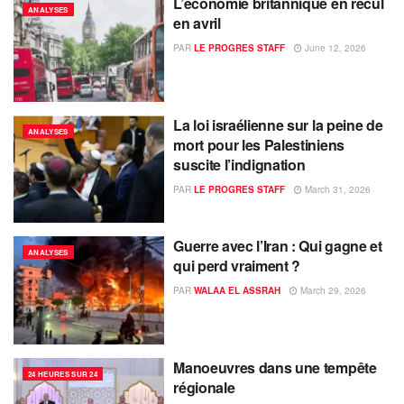
L’économie britannique en recul
ANALYSES
en avril
PAR
LE PROGRES STAFF
June 12, 2026
La loi israélienne sur la peine de
ANALYSES
mort pour les Palestiniens
suscite l’indignation
PAR
LE PROGRES STAFF
March 31, 2026
Guerre avec l’Iran : Qui gagne et
ANALYSES
qui perd vraiment ?
PAR
WALAA EL ASSRAH
March 29, 2026
Manoeuvres dans une tempête
24 HEURES SUR 24
régionale