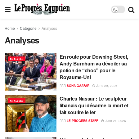
Home
Catégorie
Analyses
Analyses
En route pour Downing Street,
ANALYSES
Andy Burnham va dévoiler sa
potion de “choc” pour le
Royaume-Uni
PAR
SOHA GAAFAR
June 29, 2026
Charles Nassar : Le sculpteur
ANALYSES
libanais qui désarme la mort et
fait sourire le fer
PAR
LE PROGRES STAFF
June 21, 2026