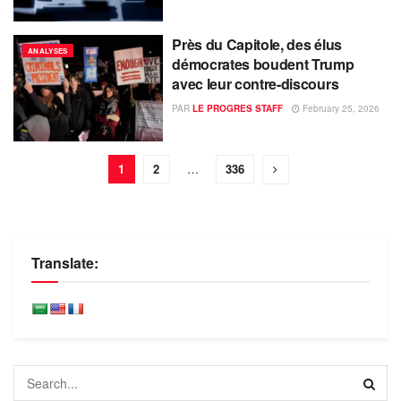
Près du Capitole, des élus
ANALYSES
démocrates boudent Trump
avec leur contre-discours
PAR
LE PROGRES STAFF
February 25, 2026
1
2
…
336
Translate: