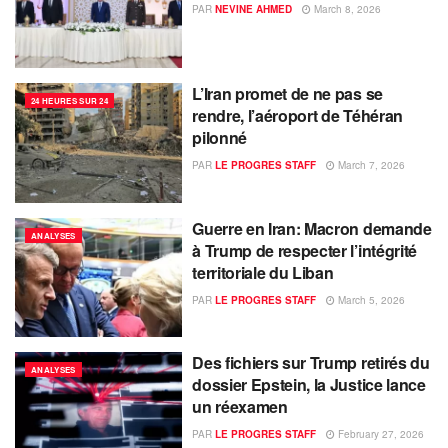
PAR
NEVINE AHMED
March 8, 2026
L’Iran promet de ne pas se
24 HEURES SUR 24
rendre, l’aéroport de Téhéran
pilonné
PAR
LE PROGRES STAFF
March 7, 2026
Guerre en Iran: Macron demande
ANALYSES
à Trump de respecter l’intégrité
territoriale du Liban
PAR
LE PROGRES STAFF
March 5, 2026
Des fichiers sur Trump retirés du
ANALYSES
dossier Epstein, la Justice lance
un réexamen
PAR
LE PROGRES STAFF
February 27, 2026