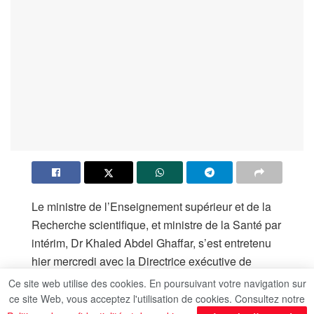
Le ministre de l’Enseignement supérieur et de la
Recherche scientifique, et ministre de la Santé par
intérim, Dr Khaled Abdel Ghaffar, s’est entretenu
hier mercredi avec la Directrice exécutive de
l’Office des Nations Unies contre la drogue et le
Ce site web utilise des cookies. En poursuivant votre navigation sur
crime (ONUDC) et Directrice générale de l’Office
ce site Web, vous acceptez l'utilisation de cookies. Consultez notre