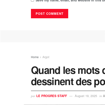
Save my name, email, and website in this b
Home
Argot
Quand les mots 
dessinent des po
LE PROGRES STAFF
August 19, 2025
A
par
in