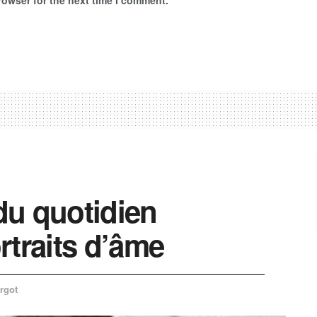
rowser for the next time I comment.
du quotidien
rtraits d’âme
rgot