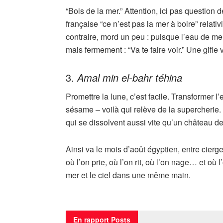
“Bois de la mer.” Attention, ici pas question
française “ce n’est pas la mer à boire” relativ
contraire, mord un peu : puisque l’eau de mer 
mais fermement : “Va te faire voir.” Une gifle
3.
Amal min el-bahr téhina
Promettre la lune, c’est facile. Transformer 
sésame – voilà qui relève de la supercherie. 
qui se dissolvent aussi vite qu’un château 
Ainsi va le mois d’août égyptien, entre cier
où l’on prie, où l’on rit, où l’on nage… et où 
mer et le ciel dans une même main.
En rapport
Posts