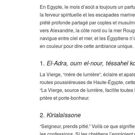
En Egypte, le mois d’août a toujours un parf
la ferveur spirituelle et les escapades marin
piété profonde partagé par coptes et musulma
vers Alexandrie, la côte nord ou la mer Roug
navigue entre ciel et mer, et les Égyptiens 
en couleur pour dire cette ambiance unique.
1.
El-Adra, oum el-nour, téssahel k
La Vierge, “mère de lumière”, éclaire et apa
routes poussiéreuses de Haute-Égypte, cette p
“La Vierge, source de lumière, facilite toutes 
prière et porte-bonheur.
2.
Kirialaïssone
“Seigneur, prends pitié.” Voilà ce que signifi
les confessions. Si les chrétiens l’emploien