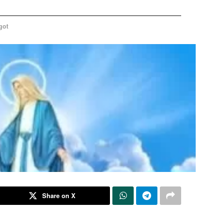
got
Share on X