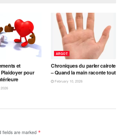
ARGOT
ements et
Chroniques du parler cairote
 Plaidoyer pour
– Quand la main raconte tout
ntérieure
February 10, 2026
 2026
d fields are marked
*