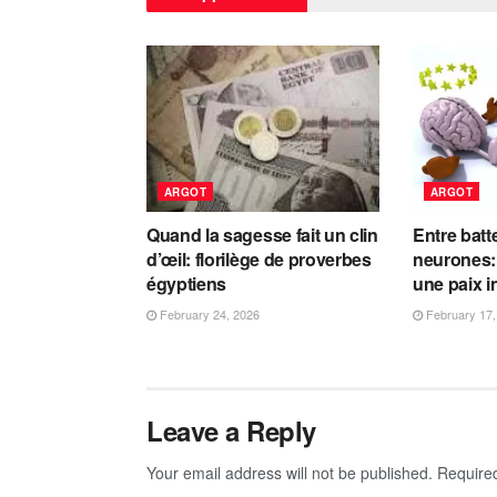
ARGOT
ARGOT
Quand la sagesse fait un clin
Entre batt
d’œil: florilège de proverbes
neurones:
égyptiens
une paix i
February 24, 2026
February 17,
Leave a Reply
Your email address will not be published.
Require