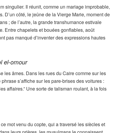
um singulier. Il réunit, comme un mariage improbable,
es. D’un côté, le jeûne de la Vierge Marie, moment de
ns ; de l’autre, la grande transhumance estivale
e. Entre chapelets et bouées gonflables, août
n’ont pas manqué d’inventer des expressions hautes
ol el-omour
ise les âmes. Dans les rues du Caire comme sur les
hrase s’affiche sur les pare-brises des voitures :
les affaires.” Une sorte de talisman roulant, à la fois
e ce mot venu du copte, qui a traversé les siècles et
t dans leurs prières, les musulmans le connaissent